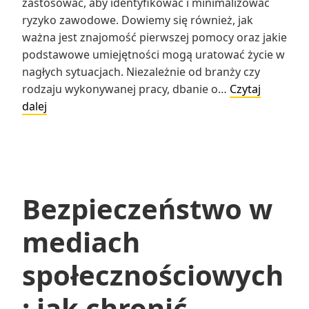
zastosować, aby identyfikować i minimalizować
ryzyko zawodowe. Dowiemy się również, jak
ważna jest znajomość pierwszej pomocy oraz jakie
podstawowe umiejętności mogą uratować życie w
nagłych sytuacjach. Niezależnie od branży czy
rodzaju wykonywanej pracy, dbanie o…
Czytaj
Bezpieczeństwo
dalej
w
miejscu
pracy:
procedury
bezpieczeństwa,
Bezpieczeństwo w
identyfikowanie
i
mediach
minimalizowanie
ryzyka
społecznościowych
zawodowego,
pierwsza
: jak chronić