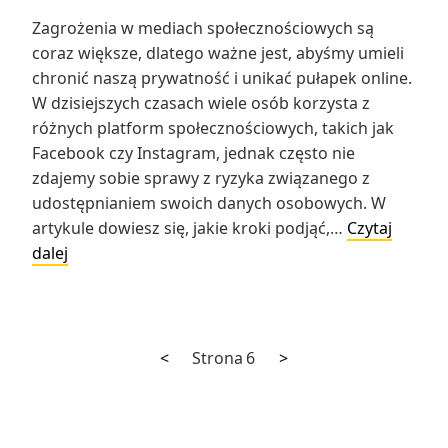
Zagrożenia w mediach społecznościowych są
coraz większe, dlatego ważne jest, abyśmy umieli
chronić naszą prywatność i unikać pułapek online.
W dzisiejszych czasach wiele osób korzysta z
różnych platform społecznościowych, takich jak
Facebook czy Instagram, jednak często nie
zdajemy sobie sprawy z ryzyka związanego z
udostępnianiem swoich danych osobowych. W
artykule dowiesz się, jakie kroki podjąć,…
Czytaj
Bezpieczeństwo
dalej
w
mediach
społecznościowych:
jak
Poprzednia
Następna
Stronicowanie
<
Strona
6
>
chronić
strona
strona
wpisów
prywatność
i