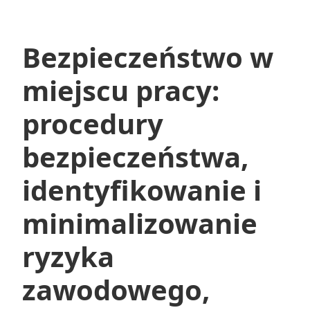
zapobieganie
przemocy
w
Bezpieczeństwo w
szkole,
cyberprzemoc,
miejscu pracy:
programy
edukacyjne
procedury
dotyczące
bezpieczeństwa
bezpieczeństwa,
identyfikowanie i
minimalizowanie
ryzyka
zawodowego,