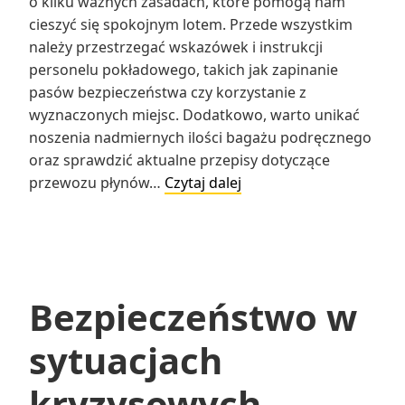
o kilku ważnych zasadach, które pomogą nam
cieszyć się spokojnym lotem. Przede wszystkim
należy przestrzegać wskazówek i instrukcji
personelu pokładowego, takich jak zapinanie
pasów bezpieczeństwa czy korzystanie z
wyznaczonych miejsc. Dodatkowo, warto unikać
noszenia nadmiernych ilości bagażu podręcznego
oraz sprawdzić aktualne przepisy dotyczące
Jak
przewozu płynów…
Czytaj dalej
zadbać
o
bezpieczeństwo
podczas
lotu
Bezpieczeństwo w
samolotem?
sytuacjach
kryzysowych