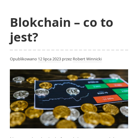
transport
lotniczy
Blokchain – co to
jest?
Opublikowano
12 lipca 2023
przez
Robert Winnicki