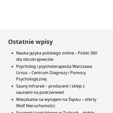
unikać
pułapek
online?
Przejdź
Ostatnie wpisy
do
stopki
Nauka języka polskiego online – Polski 360
dla obcokrajowców
Psycholog i psychoterapeuta Warszawa
Ursus – Centrum Diagnozy i Pomocy
Psychologicznej
Sauny infrared – producent i sklep z
saunami na podczerwień
Mieszkania na wynajem na Śląsku – oferty
Wolf Nieruchomości
Soczewki kontaktowe w Tychach – dobór,