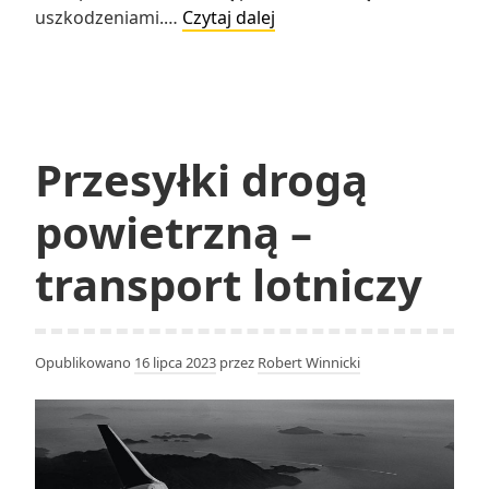
Bezpieczeństwo
uszkodzeniami.…
Czytaj dalej
w
logistyce
–
ochrona
ludzi
Przesyłki drogą
i
ładunków
powietrzną –
transport lotniczy
Opublikowano
16 lipca 2023
przez
Robert Winnicki