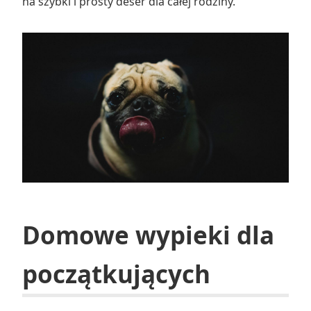
na szybki i prosty deser dla całej rodziny.
Domowe wypieki dla
początkujących