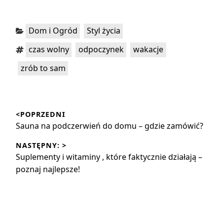
Kategorie:
,
Dom i Ogród
Styl życia
Tagi:
,
,
,
czas wolny
odpoczynek
wakacje
zrób to sam
Nawigacja
<POPRZEDNI
wpisu
Poprzedni
Sauna na podczerwień do domu – gdzie zamówić?
wpis:
NASTĘPNY: >
Następny
Suplementy i witaminy , które faktycznie działają –
wpis:
poznaj najlepsze!