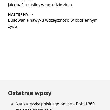
wpisu
Poprzedni
Jak dbać o rośliny w ogrodzie zimą
wpis:
NASTĘPNY: >
Następny
Budowanie nawyku wdzięczności w codziennym
wpis:
życiu
Przejdź
Ostatnie wpisy
do
stopki
Nauka języka polskiego online – Polski 360
dla obcokrajowców