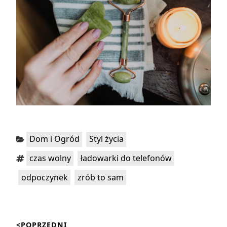
Kategorie:
,
Dom i Ogród
Styl życia
Tagi:
,
,
czas wolny
ładowarki do telefonów
,
odpoczynek
zrób to sam
Nawigacja
<POPRZEDNI