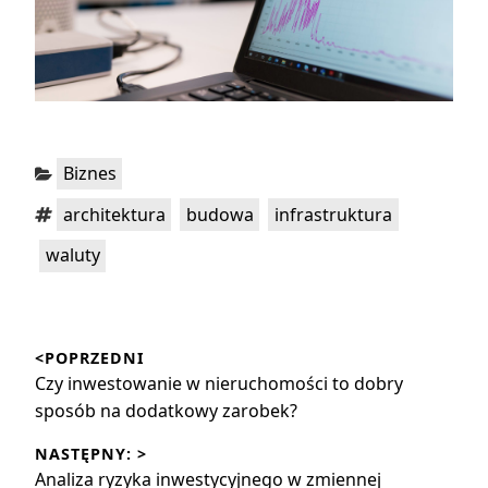
Kategorie:
Biznes
Tagi:
,
,
,
architektura
budowa
infrastruktura
waluty
Nawigacja
<POPRZEDNI
wpisu
Poprzedni
Czy inwestowanie w nieruchomości to dobry
wpis:
sposób na dodatkowy zarobek?
NASTĘPNY: >
Następny
Analiza ryzyka inwestycyjnego w zmiennej