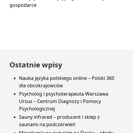
wpis:
gospodarce
Przejdź
Ostatnie wpisy
do
stopki
Nauka języka polskiego online – Polski 360
dla obcokrajowców
Psycholog i psychoterapeuta Warszawa
Ursus – Centrum Diagnozy i Pomocy
Psychologicznej
Sauny infrared – producent i sklep z
saunami na podczerwień
Mieszkania na wynajem na Śląsku – oferty