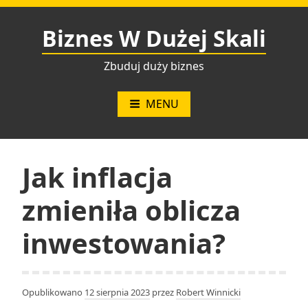
Przejdź
do
Biznes W Dużej Skali
treści
Zbuduj duży biznes
MENU
Jak inflacja
zmieniła oblicza
inwestowania?
Opublikowano
12 sierpnia 2023
przez
Robert Winnicki