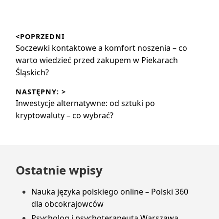
Nawigacja
<POPRZEDNI
wpisu
Poprzedni
Soczewki kontaktowe a komfort noszenia – co
wpis:
warto wiedzieć przed zakupem w Piekarach
Śląskich?
NASTĘPNY: >
Następny
Inwestycje alternatywne: od sztuki po
wpis:
kryptowaluty – co wybrać?
Przejdź
Ostatnie wpisy
do
stopki
Nauka języka polskiego online – Polski 360
dla obcokrajowców
Psycholog i psychoterapeuta Warszawa