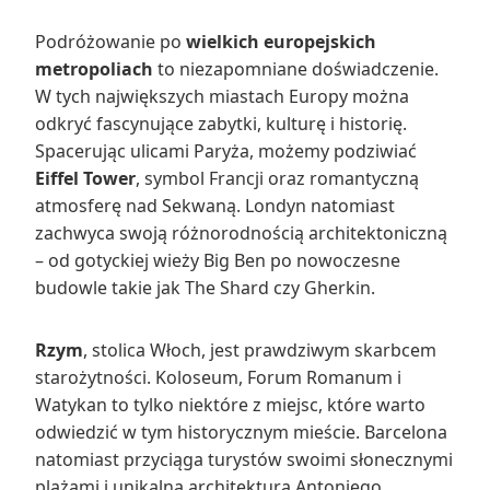
Podróżowanie po
wielkich europejskich
metropoliach
to niezapomniane doświadczenie.
W tych największych miastach Europy można
odkryć fascynujące zabytki, kulturę i historię.
Spacerując ulicami Paryża, możemy podziwiać
Eiffel Tower
, symbol Francji oraz romantyczną
atmosferę nad Sekwaną. Londyn natomiast
zachwyca swoją różnorodnością architektoniczną
– od gotyckiej wieży Big Ben po nowoczesne
budowle takie jak The Shard czy Gherkin.
Rzym
, stolica Włoch, jest prawdziwym skarbcem
starożytności. Koloseum, Forum Romanum i
Watykan to tylko niektóre z miejsc, które warto
odwiedzić w tym historycznym mieście. Barcelona
natomiast przyciąga turystów swoimi słonecznymi
plażami i unikalną architekturą Antoniego