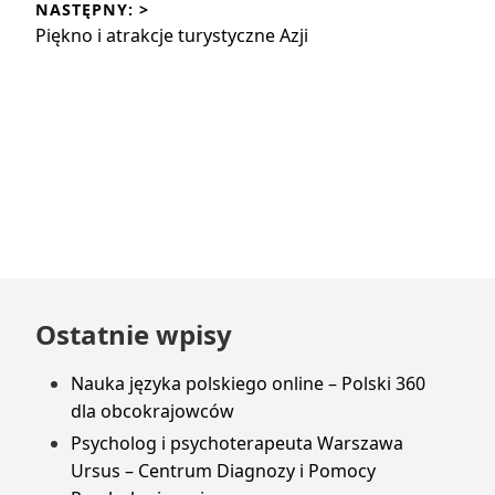
NASTĘPNY: >
Następny
Piękno i atrakcje turystyczne Azji
wpis:
Przejdź
Ostatnie wpisy
do
stopki
Nauka języka polskiego online – Polski 360
dla obcokrajowców
Psycholog i psychoterapeuta Warszawa
Ursus – Centrum Diagnozy i Pomocy