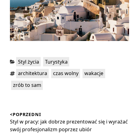
Kategorie:
,
Styl życia
Turystyka
Tagi:
,
,
,
architektura
czas wolny
wakacje
zrób to sam
Nawigacja
<POPRZEDNI
wpisu
Poprzedni
Styl w pracy: jak dobrze prezentować się i wyrażać
wpis:
swój profesjonalizm poprzez ubiór