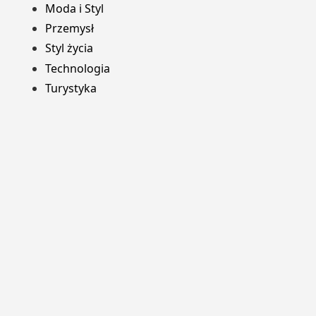
Moda i Styl
Przemysł
Styl życia
Technologia
Turystyka
Dumnie wspierane przez WordPress
Motyw: Yocto stworzony przez
Humble Themes
.