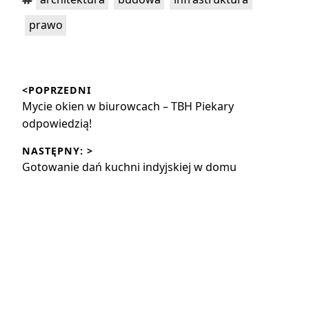
prawo
Nawigacja
<POPRZEDNI
wpisu
Poprzedni
Mycie okien w biurowcach – TBH Piekary
wpis:
odpowiedzią!
NASTĘPNY: >
Następny
Gotowanie dań kuchni indyjskiej w domu
wpis: