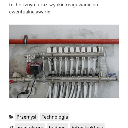
technicznym oraz szybkie reagowanie na
ewentualne awarie.
Kategorie:
,
Przemysł
Technologia
Tagi:
,
,
,
architektura
budowa
infrastruktura