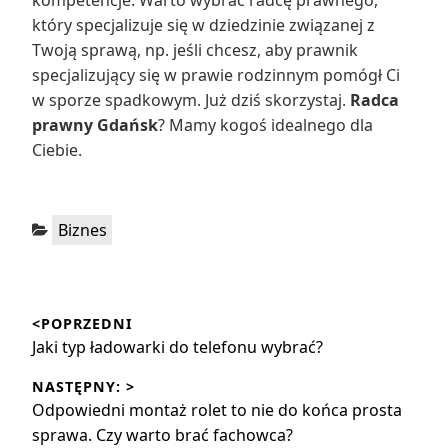
kompetencje. Warto wybrać radcę prawnego,
który specjalizuje się w dziedzinie związanej z
Twoją sprawą, np. jeśli chcesz, aby prawnik
specjalizujący się w prawie rodzinnym pomógł Ci
w sporze spadkowym. Już dziś skorzystaj.
Radca
prawny Gdańsk
? Mamy kogoś idealnego dla
Ciebie.
Kategorie:
Biznes
Nawigacja
<POPRZEDNI
wpisu
Poprzedni
Jaki typ ładowarki do telefonu wybrać?
wpis:
NASTĘPNY: >
Następny
Odpowiedni montaż rolet to nie do końca prosta
wpis:
sprawa. Czy warto brać fachowca?